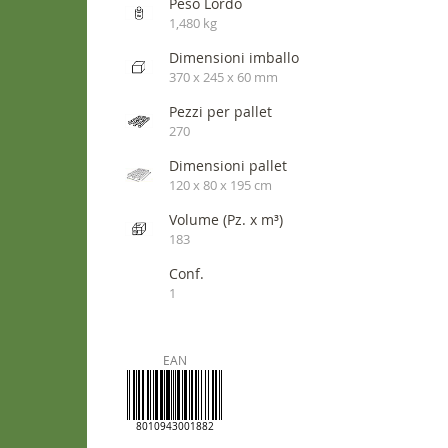
Peso Lordo
1,480 kg
Dimensioni imballo
370 x 245 x 60 mm
Pezzi per pallet
270
Dimensioni pallet
120 x 80 x 195 cm
Volume (Pz. x m³)
183
Conf.
1
EAN
8010943001882