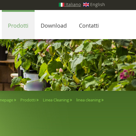
Italiano
English
Prodotti
Download
Contatti
mepage
Prodotti
Linea Cleaning
linea cleaning