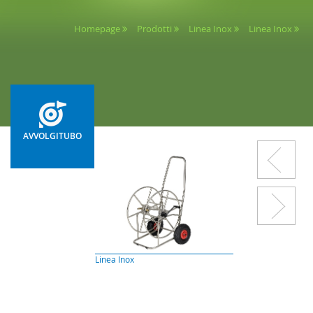
Homepage
Prodotti
Linea Inox
Linea Inox
AVVOLGITUBO
Linea Inox
Linea Verniciata