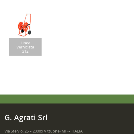
Linea
Verniciata
312
G. Agrati Srl
Via Stelvio, 25 – 20009 Vittuone (MI) – ITALIA