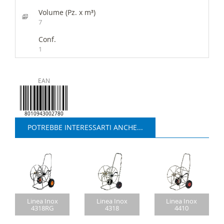
Volume (Pz. x m³)
7
Conf.
1
EAN
8010943002780
POTREBBE INTERESSARTI ANCHE...
Linea Inox
Linea Inox
Linea Inox
4318RG
4318
4410