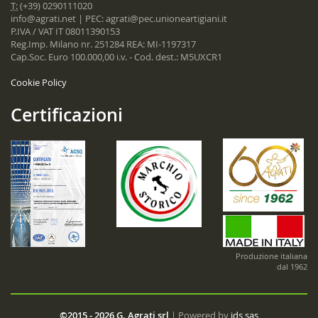
T:
(+39) 0290111020
info@agrati.net
| PEC:
agrati@pec.unioneartigiani.it
P.IVA / VAT IT 08011390153
Reg.Imp. Milano nr. 251284 REA: MI-1197317
Cap.Soc. Euro 100.000,00 i.v. - Cod. dest.: M5UXCR1
Cookie Policy
Certificazioni
Produzione italiana
dal 1962
©2015 - 2026 G. Agrati srl
| Powered by
ids sas