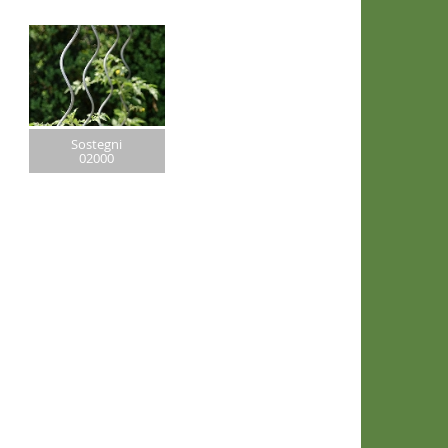
Sostegni
02000