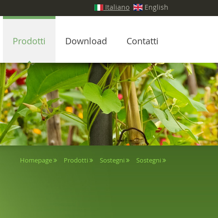
Italiano
English
Prodotti
Download
Contatti
Homepage
Prodotti
Sostegni
Sostegni