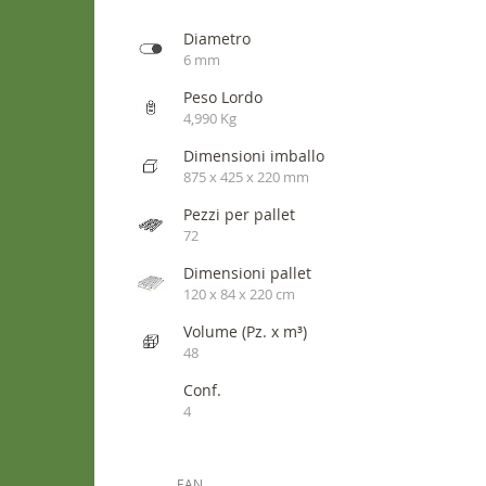
Diametro
6 mm
Peso Lordo
4,990 Kg
Dimensioni imballo
875 x 425 x 220 mm
Pezzi per pallet
72
Dimensioni pallet
120 x 84 x 220 cm
Volume (Pz. x m³)
48
Conf.
4
EAN