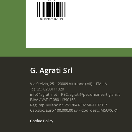
8010943002919
G. Agrati Srl
Via Stelvio, 25 – 20009 Vittuone (MI) – ITALIA
T:
(+39) 0290111020
info@agrati.net
| PEC:
agrati@pec.unioneartigiani.it
P.IVA / VAT IT 08011390153
Reg.Imp. Milano nr. 251284 REA: MI-1197317
Cap.Soc. Euro 100.000,00 i.v. - Cod. dest.: M5UXCR1
Cookie Policy