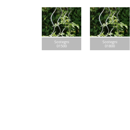
Sostegni
Sostegni
01500
01800